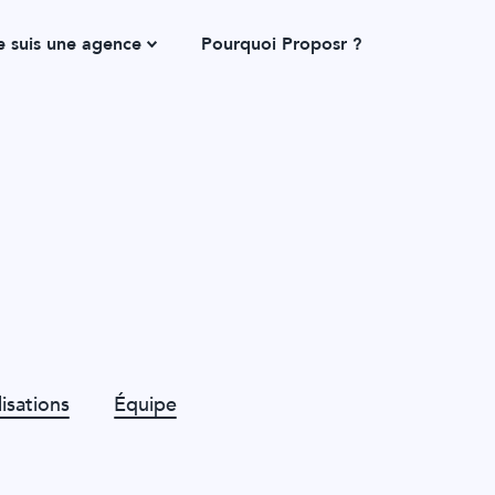
e suis une agence
Pourquoi Proposr ?
Comment ça marche ?
isations
Équipe