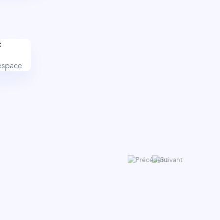
t
'espace