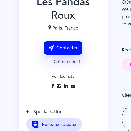
Les Pandas
Créa
vos 
Roux
prod
sens
Paris
,
France
Contacter
Réc
Créer un brief
Voir leur site
Clie
Spécialisation
Réseaux sociaux